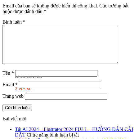
Email của bạn sẽ không được hiển thị công khai.
Các trường bắt
buộc được đánh dấu
*
Bình luận
*
Tên
*
BẢO HÀNH
Email
*
2 NĂM
Trang web
Bài viết mới
Tải AI 2024 – Illustrator 2024 FULL – HƯỚNG DẪN CÀI
ở
ĐẶT
Chức năng bình luận bị tắt