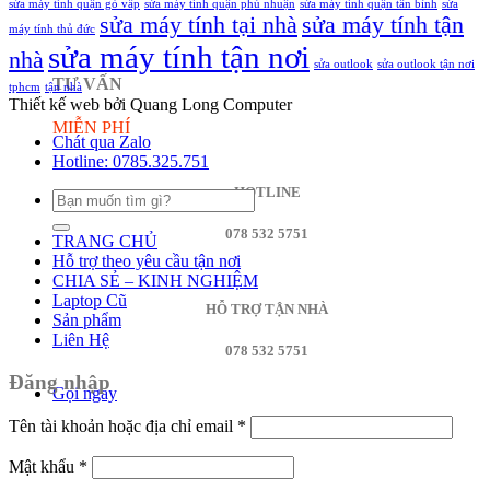
sửa máy tính quận gò vấp
sửa máy tính quận phú nhuận
sửa máy tính quận tân bình
sửa
sửa máy tính tại nhà
sửa máy tính tận
máy tính thủ đức
sửa máy tính tận nơi
nhà
sửa outlook
sửa outlook tận nơi
TƯ VẤN
tphcm
tận nhà
Thiết kế web bởi Quang Long Computer
MIỄN PHÍ
Chát qua Zalo
Hotline: 0785.325.751
HOTLINE
Tìm
kiếm:
078 532 5751
TRANG CHỦ
Hỗ trợ theo yêu cầu tận nơi
CHIA SẺ – KINH NGHIỆM
Laptop Cũ
HỖ TRỢ TẬN NHÀ
Sản phẩm
Liên Hệ
078 532 5751
Đăng nhập
Gọi ngay
Tên tài khoản hoặc địa chỉ email
*
Mật khẩu
*