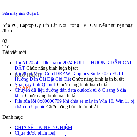
Sửa máy tính Quận 1
Sửa PC, Laptop Uy Tín Tận Nơi Trong TPHCM Nếu như bạn ngại
đi xa
02
Th1
Bài viết mới
Tải AI 2024 – Illustrator 2024 FULL – HƯỚNG DẪN CÀI
ở
ĐẶT
Chức năng bình luận bị tắt
Tải
Tải Phần Mềm CorelDRAW Graphics Suite 2025 FULL –
BẢO HÀNH
AI
ở
Hướng Dẫn Cài Đặt Chi Tiết
Chức năng bình luận bị tắt
2024
ở
Tải
Sửa máy tính Quận 1
Chức năng bình luận bị tắt
2 NĂM
–
Sửa
Phần
Chuyển dữ liệu đường dẫn data outlook từ ổ C sang ổ đĩa
ở
Illustrator
máy
Mềm
khác
Chức năng bình luận bị tắt
Chuyển
2024
tính
Core
File sửa lỗi 0x00000709 khi chia sẻ máy in Win 10, Win 11 bị
dữ
FULL
ở
Quận
Graphi
chặn do Update
Chức năng bình luận bị tắt
liệu
–
File
1
Suite
Danh mục
đường
HƯỚNG
sửa
2025
dẫn
DẪN
lỗi
FULL
CHIA SẺ – KINH NGHIỆM
data
CÀI
0x00000709
–
Chưa được phân loại
outlook
ĐẶT
khi
Hướng