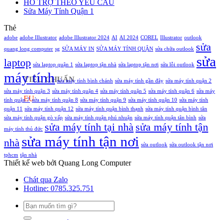
HỖ TRỢ THEO YÊU CẦU
từ
chia
Dẫn
Sửa Máy Tính Quận 1
ổ
sẻ
Cài
C
máy
Đặt
Thẻ
sang
in
Chi
adobe
adobe Illustrator
adobe Illustrator 2024
AI
AI 2024
ổ
COREL
Win
Illustrator
outlook
Tiết
sửa
đĩa
10,
quang long computer
sg
SỬA MÁY IN
SỬA MÁY TÍNH QUẬN
sửa chữa outlook
khác
Win
sửa
laptop
11
sửa laptop quận 1
sửa laptop tận nhà
sửa laptop tận nơi
sửa lỗi outlook
máy tính
bị
TIÊU CHUẨN
sửa máy tính bình chánh
sửa máy tính gần đây
sửa máy tính quận 2
chặn
do
sửa máy tính quận 3
sửa máy tính quận 4
sửa máy tính quận 5
sửa máy tính quận 6
sửa máy
EU
Update
tính quận 7
sửa máy tính quận 8
sửa máy tính quận 9
sửa máy tính quận 10
sửa máy tính
quận 11
sửa máy tính quận 12
sửa máy tính quận bình thạnh
sửa máy tính quận bình tân
sửa máy tính quận gò vấp
sửa máy tính quận phú nhuận
sửa máy tính quận tân bình
sửa
sửa máy tính tại nhà
sửa máy tính tận
máy tính thủ đức
sửa máy tính tận nơi
nhà
sửa outlook
sửa outlook tận nơi
tphcm
tận nhà
Thiết kế web bởi Quang Long Computer
Chát qua Zalo
Hotline: 0785.325.751
Tìm
kiếm: