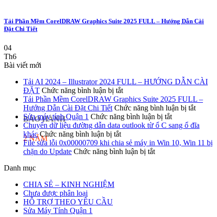
Tải Phần Mềm CorelDRAW Graphics Suite 2025 FULL – Hướng Dẫn Cài
Đặt Chi Tiết
04
Th6
Bài viết mới
Tải AI 2024 – Illustrator 2024 FULL – HƯỚNG DẪN CÀI
ở
ĐẶT
Chức năng bình luận bị tắt
Tải
Tải Phần Mềm CorelDRAW Graphics Suite 2025 FULL –
AI
ở
Hướng Dẫn Cài Đặt Chi Tiết
Chức năng bình luận bị tắt
2024
ở
Tải
Sửa máy tính Quận 1
Chức năng bình luận bị tắt
BẢO HÀNH
–
Sửa
Phần
Chuyển dữ liệu đường dẫn data outlook từ ổ C sang ổ đĩa
ở
Illustrator
máy
Mềm
khác
Chức năng bình luận bị tắt
2 NĂM
Chuyển
2024
tính
Core
File sửa lỗi 0x00000709 khi chia sẻ máy in Win 10, Win 11 bị
dữ
FULL
ở
Quận
Graphi
chặn do Update
Chức năng bình luận bị tắt
liệu
–
File
1
Suite
Danh mục
đường
HƯỚNG
sửa
2025
dẫn
DẪN
lỗi
FULL
CHIA SẺ – KINH NGHIỆM
data
CÀI
0x00000709
–
Chưa được phân loại
outlook
ĐẶT
khi
Hướng
HỖ TRỢ THEO YÊU CẦU
từ
chia
Dẫn
Sửa Máy Tính Quận 1
ổ
sẻ
Cài