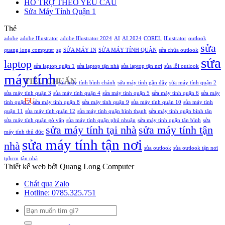
HỖ TRỢ THEO YÊU CẦU
từ
chia
Dẫn
Sửa Máy Tính Quận 1
ổ
sẻ
Cài
C
máy
Đặt
Thẻ
sang
in
Chi
adobe
adobe Illustrator
adobe Illustrator 2024
AI
AI 2024
ổ
COREL
Win
Illustrator
outlook
Tiết
sửa
đĩa
10,
quang long computer
sg
SỬA MÁY IN
SỬA MÁY TÍNH QUẬN
sửa chữa outlook
khác
Win
sửa
laptop
11
sửa laptop quận 1
sửa laptop tận nhà
sửa laptop tận nơi
sửa lỗi outlook
máy tính
bị
TIÊU CHUẨN
sửa máy tính bình chánh
sửa máy tính gần đây
sửa máy tính quận 2
chặn
do
sửa máy tính quận 3
sửa máy tính quận 4
sửa máy tính quận 5
sửa máy tính quận 6
sửa máy
EU
Update
tính quận 7
sửa máy tính quận 8
sửa máy tính quận 9
sửa máy tính quận 10
sửa máy tính
quận 11
sửa máy tính quận 12
sửa máy tính quận bình thạnh
sửa máy tính quận bình tân
sửa máy tính quận gò vấp
sửa máy tính quận phú nhuận
sửa máy tính quận tân bình
sửa
sửa máy tính tại nhà
sửa máy tính tận
máy tính thủ đức
sửa máy tính tận nơi
nhà
sửa outlook
sửa outlook tận nơi
tphcm
tận nhà
Thiết kế web bởi Quang Long Computer
Chát qua Zalo
Hotline: 0785.325.751
Tìm
kiếm: