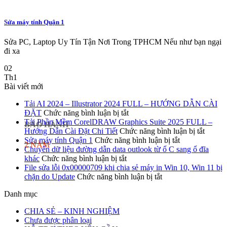
Sửa máy tính Quận 1
Sửa PC, Laptop Uy Tín Tận Nơi Trong TPHCM Nếu như bạn ngại
đi xa
02
Th1
Bài viết mới
Tải AI 2024 – Illustrator 2024 FULL – HƯỚNG DẪN CÀI
ở
ĐẶT
Chức năng bình luận bị tắt
Tải
Tải Phần Mềm CorelDRAW Graphics Suite 2025 FULL –
BẢO HÀNH
AI
ở
Hướng Dẫn Cài Đặt Chi Tiết
Chức năng bình luận bị tắt
2024
ở
Tải
Sửa máy tính Quận 1
Chức năng bình luận bị tắt
2 NĂM
–
Sửa
Phần
Chuyển dữ liệu đường dẫn data outlook từ ổ C sang ổ đĩa
ở
Illustrator
máy
Mềm
khác
Chức năng bình luận bị tắt
Chuyển
2024
tính
Core
File sửa lỗi 0x00000709 khi chia sẻ máy in Win 10, Win 11 bị
dữ
FULL
ở
Quận
Graphi
chặn do Update
Chức năng bình luận bị tắt
liệu
–
File
1
Suite
Danh mục
đường
HƯỚNG
sửa
2025
dẫn
DẪN
lỗi
FULL
CHIA SẺ – KINH NGHIỆM
data
CÀI
0x00000709
–
Chưa được phân loại
outlook
ĐẶT
khi
Hướng