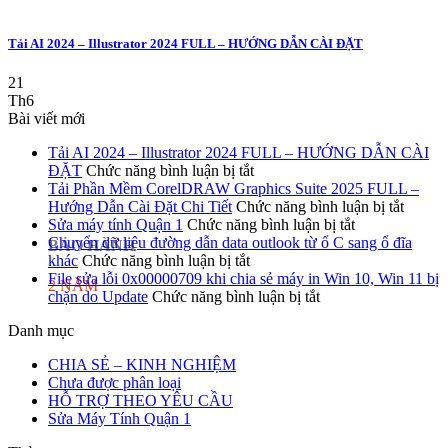
Tải AI 2024 – Illustrator 2024 FULL – HƯỚNG DẪN CÀI ĐẶT
21
Th6
Bài viết mới
Tải AI 2024 – Illustrator 2024 FULL – HƯỚNG DẪN CÀI
ở
ĐẶT
Chức năng bình luận bị tắt
Tải
Tải Phần Mềm CorelDRAW Graphics Suite 2025 FULL –
AI
ở
Hướng Dẫn Cài Đặt Chi Tiết
Chức năng bình luận bị tắt
2024
ở
Tải
Sửa máy tính Quận 1
Chức năng bình luận bị tắt
–
Sửa
Phần
Chuyển dữ liệu đường dẫn data outlook từ ổ C sang ổ đĩa
BẢO HÀNH
ở
Illustrator
máy
Mềm
khác
Chức năng bình luận bị tắt
Chuyển
2024
tính
Core
File sửa lỗi 0x00000709 khi chia sẻ máy in Win 10, Win 11 bị
2 NĂM
dữ
FULL
ở
Quận
Graphi
chặn do Update
Chức năng bình luận bị tắt
liệu
–
File
1
Suite
Danh mục
đường
HƯỚNG
sửa
2025
dẫn
DẪN
lỗi
FULL
CHIA SẺ – KINH NGHIỆM
data
CÀI
0x00000709
–
Chưa được phân loại
outlook
ĐẶT
khi
Hướng
HỖ TRỢ THEO YÊU CẦU
từ
chia
Dẫn
Sửa Máy Tính Quận 1
ổ
sẻ
Cài
C
máy
Đặt