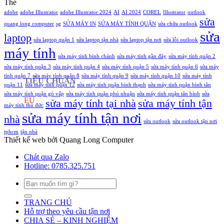
Thẻ
sang
in
Chi
adobe
adobe Illustrator
adobe Illustrator 2024
AI
AI 2024
ổ
COREL
Win
Illustrator
outlook
Tiết
sửa
đĩa
10,
quang long computer
sg
SỬA MÁY IN
SỬA MÁY TÍNH QUẬN
sửa chữa outlook
khác
Win
sửa
laptop
11
sửa laptop quận 1
sửa laptop tận nhà
sửa laptop tận nơi
sửa lỗi outlook
máy tính
bị
sửa máy tính bình chánh
sửa máy tính gần đây
sửa máy tính quận 2
chặn
do
sửa máy tính quận 3
sửa máy tính quận 4
sửa máy tính quận 5
sửa máy tính quận 6
sửa máy
Update
tính quận 7
sửa máy tính quận 8
sửa máy tính quận 9
sửa máy tính quận 10
sửa máy tính
TIÊU CHUẨN
quận 11
sửa máy tính quận 12
sửa máy tính quận bình thạnh
sửa máy tính quận bình tân
sửa máy tính quận gò vấp
sửa máy tính quận phú nhuận
sửa máy tính quận tân bình
sửa
EU
sửa máy tính tại nhà
sửa máy tính tận
máy tính thủ đức
sửa máy tính tận nơi
nhà
sửa outlook
sửa outlook tận nơi
tphcm
tận nhà
Thiết kế web bởi Quang Long Computer
Chát qua Zalo
Hotline: 0785.325.751
Tìm
kiếm:
TRANG CHỦ
Hỗ trợ theo yêu cầu tận nơi
CHIA SẺ – KINH NGHIỆM