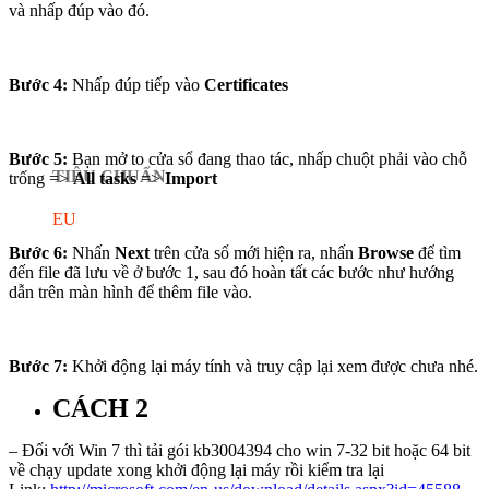
và nhấp đúp vào đó.
Bước 4:
Nhấp đúp tiếp vào
Certificates
Bước 5:
Bạn mở to cửa sổ đang thao tác, nhấp chuột phải vào chỗ
TIÊU CHUẨN
trống =>
All tasks
=>
Import
EU
Bước 6:
Nhấn
Next
trên cửa sổ mới hiện ra, nhấn
Browse
để tìm
đến file đã lưu về ở bước 1, sau đó hoàn tất các bước như hướng
dẫn trên màn hình để thêm file vào.
Bước 7:
Khởi động lại máy tính và truy cập lại xem được chưa nhé.
CÁCH 2
– Đối với Win 7 thì tải gói kb3004394 cho win 7-32 bit hoặc 64 bit
về chạy update xong khởi động lại máy rồi kiểm tra lại