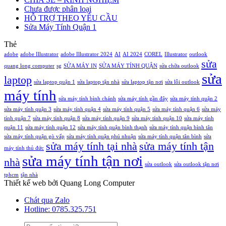
data
CÀI
0x00000709
–
Chưa được phân loại
outlook
ĐẶT
khi
Hướng
HỖ TRỢ THEO YÊU CẦU
từ
chia
Dẫn
Sửa Máy Tính Quận 1
ổ
sẻ
Cài
C
máy
Đặt
Thẻ
sang
in
Chi
adobe
adobe Illustrator
adobe Illustrator 2024
AI
AI 2024
ổ
COREL
Win
Illustrator
outlook
Tiết
sửa
đĩa
10,
quang long computer
sg
SỬA MÁY IN
SỬA MÁY TÍNH QUẬN
sửa chữa outlook
khác
Win
sửa
laptop
11
sửa laptop quận 1
sửa laptop tận nhà
sửa laptop tận nơi
sửa lỗi outlook
máy tính
bị
sửa máy tính bình chánh
sửa máy tính gần đây
sửa máy tính quận 2
chặn
do
sửa máy tính quận 3
sửa máy tính quận 4
sửa máy tính quận 5
sửa máy tính quận 6
sửa máy
Update
tính quận 7
sửa máy tính quận 8
sửa máy tính quận 9
sửa máy tính quận 10
sửa máy tính
quận 11
sửa máy tính quận 12
sửa máy tính quận bình thạnh
sửa máy tính quận bình tân
sửa máy tính quận gò vấp
sửa máy tính quận phú nhuận
sửa máy tính quận tân bình
sửa
sửa máy tính tại nhà
sửa máy tính tận
máy tính thủ đức
sửa máy tính tận nơi
nhà
sửa outlook
sửa outlook tận nơi
tphcm
tận nhà
Thiết kế web bởi Quang Long Computer
Chát qua Zalo
Hotline: 0785.325.751
Tìm