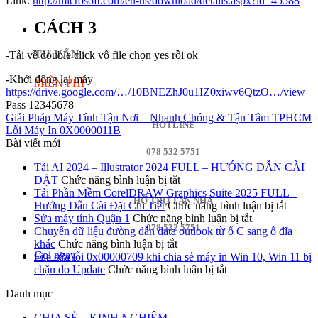
Link:
http://microsoft.com/en-us/download/details.aspx?id=45588
CÁCH 3
TƯ VẤN
-Tải về double click vô file chọn yes rồi ok
-Khởi động lại máy
MIỄN PHÍ
https://drive.google.com/…/10BNEZhJ0u1IZ0xiwv6QtzO…/view
Pass 12345678
Giải Pháp Máy Tính Tận Nơi – Nhanh Chóng & Tận Tâm TPHCM
HOTLINE
Lỗi Máy In 0X0000011B
Bài viết mới
078 532 5751
Tải AI 2024 – Illustrator 2024 FULL – HƯỚNG DẪN CÀI
ở
ĐẶT
Chức năng bình luận bị tắt
Tải
Tải Phần Mềm CorelDRAW Graphics Suite 2025 FULL –
HỖ TRỢ TẬN NHÀ
AI
ở
Hướng Dẫn Cài Đặt Chi Tiết
Chức năng bình luận bị tắt
2024
ở
Tải
Sửa máy tính Quận 1
Chức năng bình luận bị tắt
078 532 5751
–
Sửa
Phần
Chuyển dữ liệu đường dẫn data outlook từ ổ C sang ổ đĩa
ở
Illustrator
máy
Mềm
khác
Chức năng bình luận bị tắt
Gọi ngay
Chuyển
2024
tính
Core
File sửa lỗi 0x00000709 khi chia sẻ máy in Win 10, Win 11 bị
dữ
FULL
ở
Quận
Graphi
chặn do Update
Chức năng bình luận bị tắt
liệu
–
File
1
Suite
Danh mục
đường
HƯỚNG
sửa
2025
dẫn
DẪN
lỗi
FULL
CHIA SẺ – KINH NGHIỆM