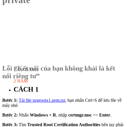
Lỗi “Kết nối của bạn không khải là kết
BẢO HÀNH
nối riêng tư”
2 NĂM
CÁCH 1
Bước 1:
Tải file isrgrootx1.pem.txt
, bạn nhấn Ctrl+S để lưu file về
máy nhé.
Bước 2:
Nhấn
Windows + R
, nhập
certmgr.msc
=>
Enter
.
Bước 3:
Tìm
Trusted Root Certification Authorities
bên tay phải