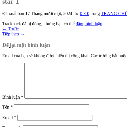
star-1
Đã xuất bản
17 Tháng mười một, 2024
lúc
0 × 0
trong
TRANG CH
Trackback đã bị đóng, nhưng bạn có thể
đăng bình luận
.
←
Trước
Tiếp theo
→
Để lại một bình luận
Email của bạn sẽ không được hiển thị công khai.
Các trường bắt buộ
Bình luận
*
Tên
*
Email
*