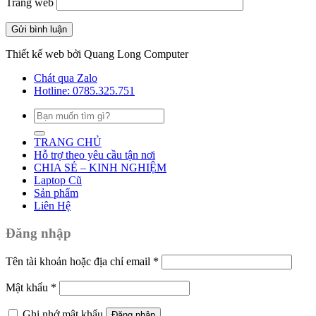
Trang web
Thiết kế web bởi Quang Long Computer
Chát qua Zalo
Hotline: 0785.325.751
Tìm
kiếm:
TRANG CHỦ
Hỗ trợ theo yêu cầu tận nơi
CHIA SẺ – KINH NGHIỆM
Laptop Cũ
Sản phẩm
Liên Hệ
Đăng nhập
Tên tài khoản hoặc địa chỉ email
*
Mật khẩu
*
Ghi nhớ mật khẩu
Đăng nhập