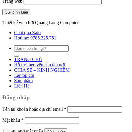
Trang web
Thiết kế web bởi Quang Long Computer
Chát qua Zalo
Hotline: 0785.325.751
Tìm
kiếm:
TRANG CHỦ
Hỗ trợ theo yêu cầu tận nơi
CHIA SẺ – KINH NGHIỆM
Laptop Cũ
Sản phẩm
Liên Hệ
Đăng nhập
Tên tài khoản hoặc địa chỉ email
*
Mật khẩu
*
Ghi nhớ mật khẩu
Đăng nhập