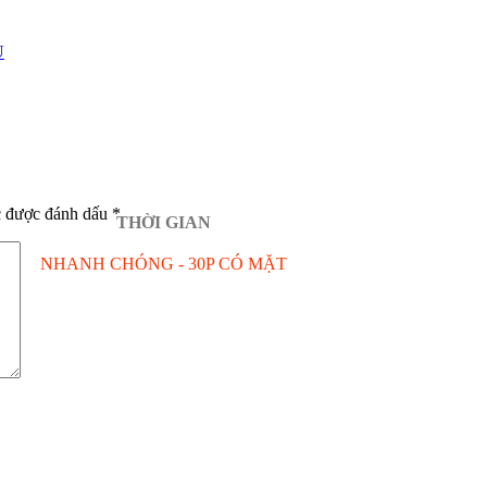
Ủ
c được đánh dấu
*
THỜI GIAN
NHANH CHÓNG - 30P CÓ MẶT