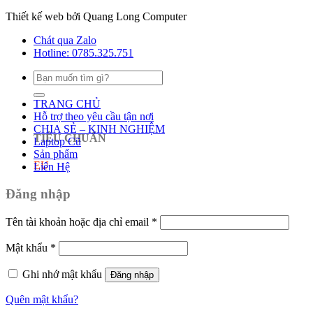
Thiết kế web bởi Quang Long Computer
Chát qua Zalo
Hotline: 0785.325.751
Tìm
kiếm:
TRANG CHỦ
Hỗ trợ theo yêu cầu tận nơi
CHIA SẺ – KINH NGHIỆM
TIÊU CHUẨN
Laptop Cũ
Sản phẩm
EU
Liên Hệ
Đăng nhập
Tên tài khoản hoặc địa chỉ email
*
Mật khẩu
*
Ghi nhớ mật khẩu
Đăng nhập
Quên mật khẩu?