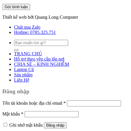
Thiết kế web bởi Quang Long Computer
Chát qua Zalo
Hotline: 0785.325.751
Tìm
kiếm:
TRANG CHỦ
Hỗ trợ theo yêu cầu tận nơi
CHIA SẺ – KINH NGHIỆM
Laptop Cũ
Sản phẩm
Liên Hệ
Đăng nhập
Tên tài khoản hoặc địa chỉ email
*
Mật khẩu
*
Ghi nhớ mật khẩu
Đăng nhập