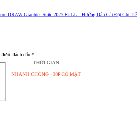
orelDRAW Graphics Suite 2025 FULL – Hướng Dẫn Cài Đặt Chi Tiế
c được đánh dấu
*
THỜI GIAN
NHANH CHÓNG - 30P CÓ MẶT