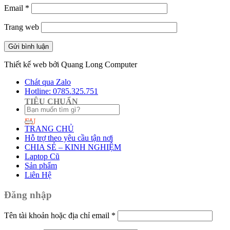
Email
*
Trang web
Thiết kế web bởi Quang Long Computer
Chát qua Zalo
Hotline: 0785.325.751
TIÊU CHUẨN
Tìm
kiếm:
EU
TRANG CHỦ
Hỗ trợ theo yêu cầu tận nơi
CHIA SẺ – KINH NGHIỆM
Laptop Cũ
Sản phẩm
Liên Hệ
Đăng nhập
Tên tài khoản hoặc địa chỉ email
*