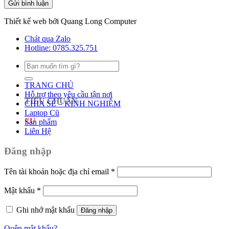
Thiết kế web bởi Quang Long Computer
Chát qua Zalo
Hotline: 0785.325.751
Tìm
kiếm:
TRANG CHỦ
Hỗ trợ theo yêu cầu tận nơi
TIÊU CHUẨN
CHIA SẺ – KINH NGHIỆM
Laptop Cũ
EU
Sản phẩm
Liên Hệ
Đăng nhập
Tên tài khoản hoặc địa chỉ email
*
Mật khẩu
*
Ghi nhớ mật khẩu
Đăng nhập
Quên mật khẩu?