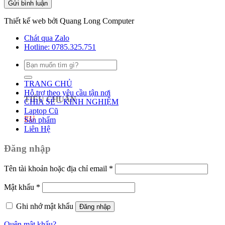
Thiết kế web bởi Quang Long Computer
Chát qua Zalo
Hotline: 0785.325.751
Tìm
kiếm:
TRANG CHỦ
Hỗ trợ theo yêu cầu tận nơi
TIÊU CHUẨN
CHIA SẺ – KINH NGHIỆM
Laptop Cũ
EU
Sản phẩm
Liên Hệ
Đăng nhập
Tên tài khoản hoặc địa chỉ email
*
Mật khẩu
*
Ghi nhớ mật khẩu
Đăng nhập
Quên mật khẩu?