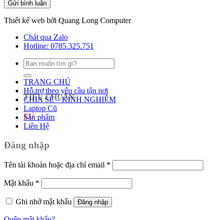
Thiết kế web bởi Quang Long Computer
Chát qua Zalo
Hotline: 0785.325.751
Tìm
kiếm:
TRANG CHỦ
Hỗ trợ theo yêu cầu tận nơi
TIÊU CHUẨN
CHIA SẺ – KINH NGHIỆM
Laptop Cũ
EU
Sản phẩm
Liên Hệ
Đăng nhập
Tên tài khoản hoặc địa chỉ email
*
Mật khẩu
*
Ghi nhớ mật khẩu
Đăng nhập
Quên mật khẩu?