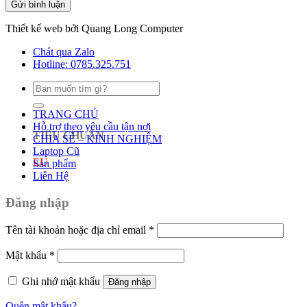
Thiết kế web bởi Quang Long Computer
Chát qua Zalo
Hotline: 0785.325.751
Tìm
kiếm:
TRANG CHỦ
Hỗ trợ theo yêu cầu tận nơi
TIÊU CHUẨN
CHIA SẺ – KINH NGHIỆM
Laptop Cũ
EU
Sản phẩm
Liên Hệ
Đăng nhập
Tên tài khoản hoặc địa chỉ email
*
Mật khẩu
*
Ghi nhớ mật khẩu
Đăng nhập
Quên mật khẩu?